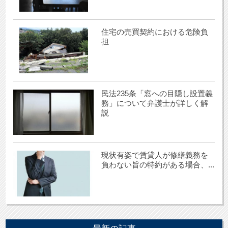
住宅の売買契約における危険負
担
民法235条「窓への目隠し設置義
務」について弁護士が詳しく解
説
現状有姿で賃貸人が修繕義務を
負わない旨の特約がある場合、...