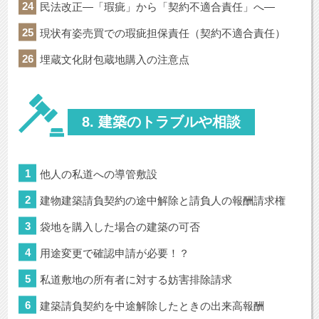
民法改正―「瑕疵」から「契約不適合責任」へ―
現状有姿売買での瑕疵担保責任（契約不適合責任）
埋蔵文化財包蔵地購入の注意点
8. 建築のトラブルや相談
他人の私道への導管敷設
建物建築請負契約の途中解除と請負人の報酬請求権
袋地を購入した場合の建築の可否
用途変更で確認申請が必要！？
私道敷地の所有者に対する妨害排除請求
建築請負契約を中途解除したときの出来高報酬