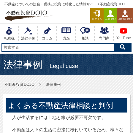
不動産についての法務・税務と投資に特化した情報サイト / 不動産投資DOJO
ログイン
会員登録
専門家登録
YouTube
相続税
法律事例
コラム
講座
相談
専門家
法律事例
Legal case
不動産投資DOJO
法律事例
よくある不動産法律相談と判例
人が生活するには土地と家が必要不可欠です。
不動産は人々の生活に密接に根付いているため、様々な