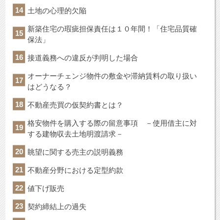
土地の心理的欠陥
新築住宅の瑕疵担保責任は１０年間！「住宅品質確
保法」
接道義務への違反が判明した場合
オーナーチェンジ物件の敷金や滞納賃料の取り扱い
はどうなる？
不動産売買の仮契約書とは？
格安物件を購入する際の留意事項 －使用借主に対
する建物収去土地明渡請求－
眺望に関する売主の説明義務
不動産分野における定型約款
値下げ販売
契約締結上の過失