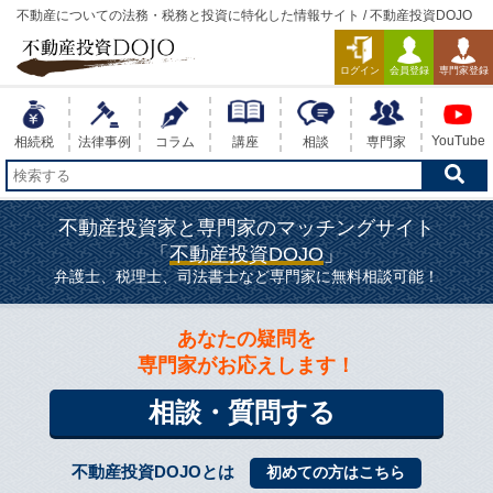
不動産についての法務・税務と投資に特化した情報サイト / 不動産投資DOJO
ログイン
会員登録
専門家登録
YouTube
相続税
法律事例
コラム
講座
相談
専門家
不動産投資家と専門家のマッチングサイト
「
不動産投資DOJO
」
弁護士、税理士、司法書士など専門家に無料相談可能！
あなた
の
疑問
を
専門家
が
お応え
します
！
相談・質問
する
不動産投資DOJOとは
初めての方はこちら