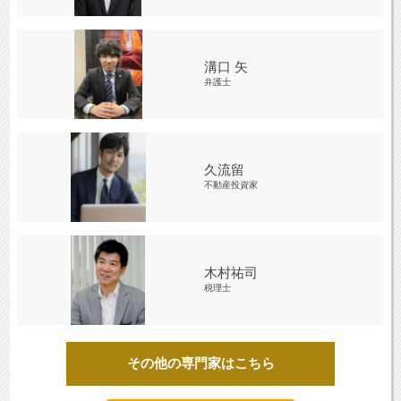
溝口 矢
弁護士
久流留
不動産投資家
木村祐司
税理士
その他の専門家はこちら