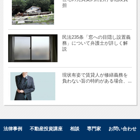
担
民法235条「窓への目隠し設置義
務」について弁護士が詳しく解
説
現状有姿で賃貸人が修繕義務を
負わない旨の特約がある場合、...
法律事例
不動産投資講座
相談
専門家
お問い合わせ