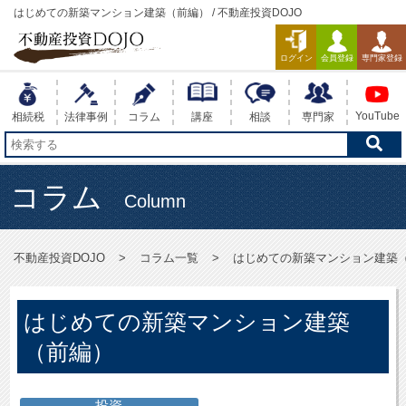
はじめての新築マンション建築（前編） / 不動産投資DOJO
ログイン
会員登録
専門家登録
YouTube
相続税
法律事例
コラム
講座
相談
専門家
コラム
Column
不動産投資DOJO
コラム一覧
はじめての新築マンション建築
はじめての新築マンション建築
（前編）
投資