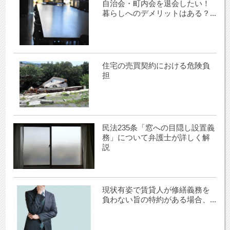
自治会・町内会を退会したい！
暮らしへのデメリットはある？...
住宅の売買契約における危険負
担
民法235条「窓への目隠し設置義
務」について弁護士が詳しく解
説
現状有姿で賃貸人が修繕義務を
負わない旨の特約がある場合、...