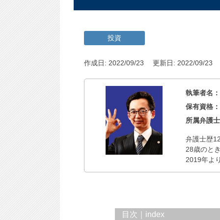
投資
作成日: 2022/09/23
更新日: 2022/09/23
執筆者名
保有資格
所属弁護
弁護士歴1
28歳のと
2019年よ
目次｜index