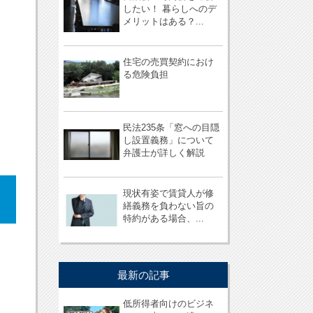
したい！ 暮らしへのデ
メリットはある？...
住宅の売買契約におけ
る危険負担
民法235条「窓への目隠
し設置義務」について
弁護士が詳しく解説
現状有姿で賃貸人が修
繕義務を負わない旨の
特約がある場合、...
最新の記事
低所得者向けのビジネ