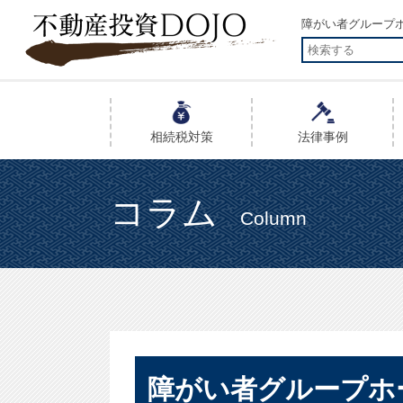
障がい者グループホ
相続税
対策
法律事例
コラム
Column
障がい者グループホ