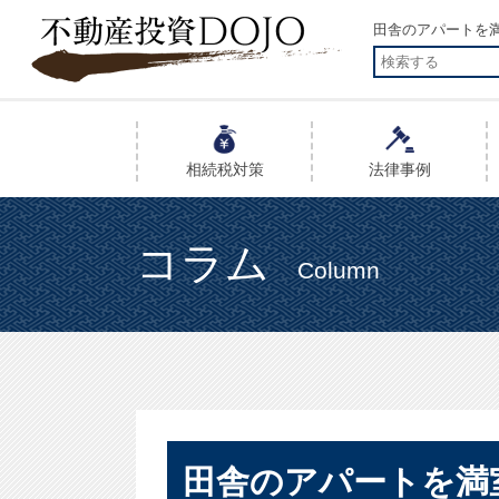
田舎のアパートを満
相続税
対策
法律事例
コラム
Column
田舎のアパートを満