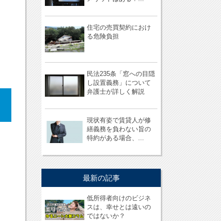
住宅の売買契約におけ
る危険負担
民法235条「窓への目隠
し設置義務」について
弁護士が詳しく解説
現状有姿で賃貸人が修
繕義務を負わない旨の
特約がある場合、...
最新の記事
低所得者向けのビジネ
スは、幸せとは遠いの
ではないか？