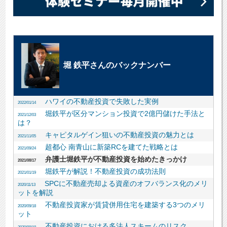
堀 鉄平さんのバックナンバー
ハワイの不動産投資で失敗した実例
2022/01/14
堀鉄平が区分マンション投資で2億円儲けた手法と
2021/12/03
は？
キャピタルゲイン狙いの不動産投資の魅力とは
2021/11/05
超都心 南青山に新築RCを建てた戦略とは
2021/09/24
弁護士堀鉄平が不動産投資を始めたきっかけ
2021/08/17
堀鉄平が解説！不動産投資の成功法則
2021/01/19
SPCに不動産売却よる資産のオフバランス化のメリ
2020/11/13
ットを解説
不動産投資家が賃貸併用住宅を建築する3つのメリ
2020/09/18
ット
不動産投資における多法人スキームのリスク