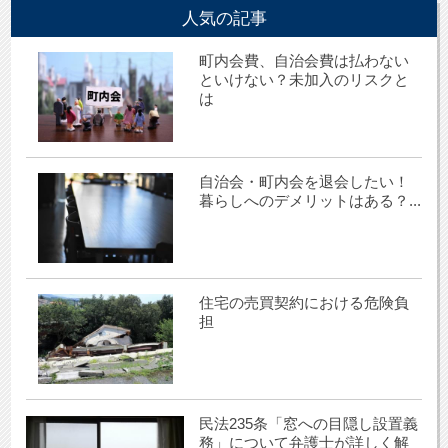
人気の記事
町内会費、自治会費は払わない
といけない？未加入のリスクと
は
自治会・町内会を退会したい！
暮らしへのデメリットはある？...
住宅の売買契約における危険負
担
民法235条「窓への目隠し設置義
務」について弁護士が詳しく解