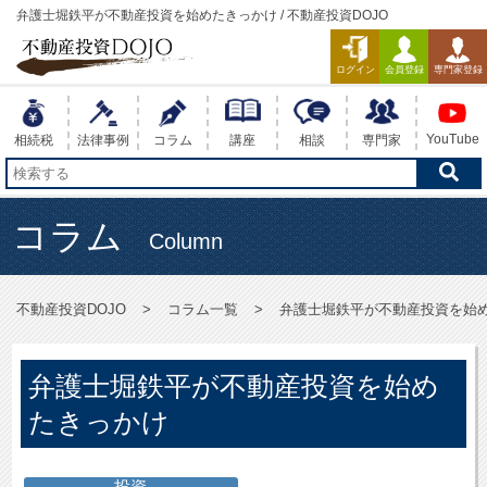
弁護士堀鉄平が不動産投資を始めたきっかけ / 不動産投資DOJO
ログイン
会員登録
専門家登録
YouTube
相続税
法律事例
コラム
講座
相談
専門家
コラム
Column
不動産投資DOJO
コラム一覧
弁護士堀鉄平が不動産投資を始
弁護士堀鉄平が不動産投資を始め
たきっかけ
投資