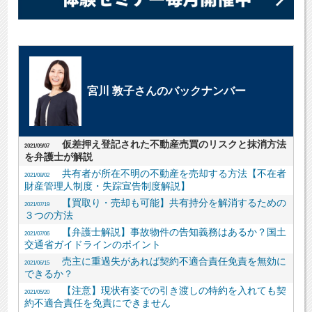
宮川 敦子さんのバックナンバー
仮差押え登記された不動産売買のリスクと抹消方法
2021/09/07
を弁護士が解説
共有者が所在不明の不動産を売却する方法【不在者
2021/08/02
財産管理人制度・失踪宣告制度解説】
【買取り・売却も可能】共有持分を解消するための
2021/07/19
３つの方法
【弁護士解説】事故物件の告知義務はあるか？国土
2021/07/06
交通省ガイドラインのポイント
売主に重過失があれば契約不適合責任免責を無効に
2021/06/15
できるか？
【注意】現状有姿での引き渡しの特約を入れても契
2021/05/20
約不適合責任を免責にできません