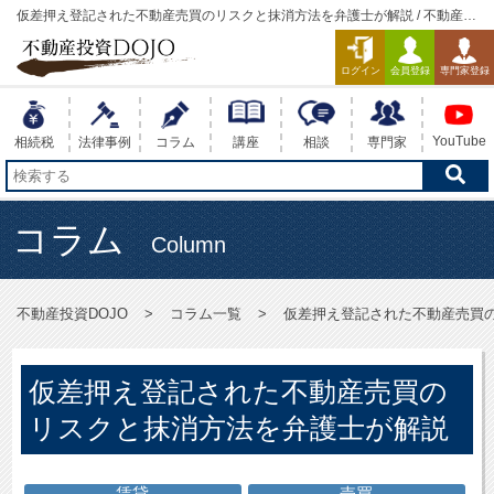
仮差押え登記された不動産売買のリスクと抹消方法を弁護士が解説 / 不動産投
資DOJO
ログイン
会員登録
専門家登録
YouTube
相続税
法律事例
コラム
講座
相談
専門家
コラム
Column
不動産投資DOJO
コラム一覧
仮差押え登記された不動産売買
仮差押え登記された不動産売買の
リスクと抹消方法を弁護士が解説
賃貸
売買