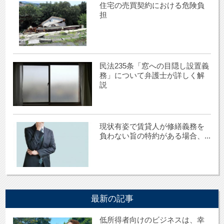
住宅の売買契約における危険負
担
民法235条「窓への目隠し設置義
務」について弁護士が詳しく解
説
現状有姿で賃貸人が修繕義務を
負わない旨の特約がある場合、...
最新の記事
低所得者向けのビジネスは、幸