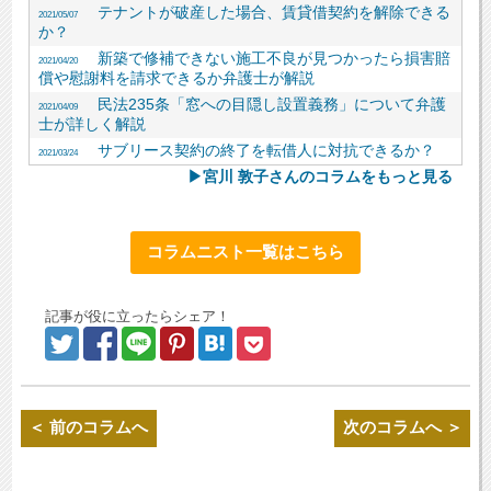
テナントが破産した場合、賃貸借契約を解除できる
2021/05/07
か？
新築で修補できない施工不良が見つかったら損害賠
2021/04/20
償や慰謝料を請求できるか弁護士が解説
民法235条「窓への目隠し設置義務」について弁護
2021/04/09
士が詳しく解説
サブリース契約の終了を転借人に対抗できるか？
2021/03/24
▶宮川 敦子さんのコラムをもっと見る
コラムニスト一覧はこちら
記事が役に立ったらシェア！
＜ 前のコラムへ
次のコラムへ ＞