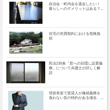
自治会・町内会を退会したい！
暮らしへのデメリットはある？...
住宅の売買契約における危険負
担
民法235条「窓への目隠し設置義
務」について弁護士が詳しく解
説
現状有姿で賃貸人が修繕義務を
負わない旨の特約がある場合、...