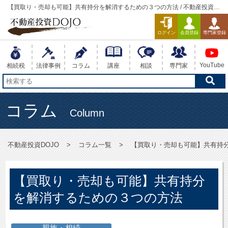
【買取り・売却も可能】共有持分を解消するための３つの方法 / 不動産投資
DOJO
ログイン
会員登録
専門家登録
YouTube
相続税
法律事例
コラム
講座
相談
専門家
コラム
Column
不動産投資DOJO
コラム一覧
【買取り・売却も可能】共有持
【買取り・売却も可能】共有持分
を解消するための３つの方法
親族・相続