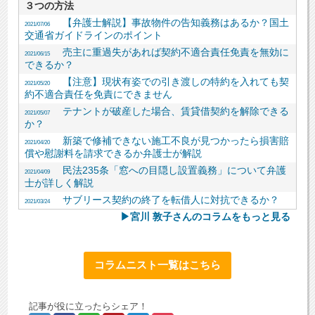
３つの方法
【弁護士解説】事故物件の告知義務はあるか？国土
2021/07/06
交通省ガイドラインのポイント
売主に重過失があれば契約不適合責任免責を無効に
2021/06/15
できるか？
【注意】現状有姿での引き渡しの特約を入れても契
2021/05/20
約不適合責任を免責にできません
テナントが破産した場合、賃貸借契約を解除できる
2021/05/07
か？
新築で修補できない施工不良が見つかったら損害賠
2021/04/20
償や慰謝料を請求できるか弁護士が解説
民法235条「窓への目隠し設置義務」について弁護
2021/04/09
士が詳しく解説
サブリース契約の終了を転借人に対抗できるか？
2021/03/24
▶宮川 敦子さんのコラムをもっと見る
コラムニスト一覧はこちら
記事が役に立ったらシェア！