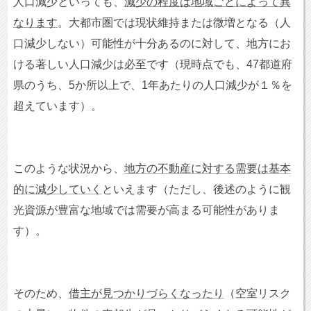
人口減少といっても、
減少の程度は地域ごとによって異
なります
。大都市圏では現状維持または微増となる（人
口減少しない）可能性が十分あるのに対して、地方にお
ける著しい人口減少は必至です（現時点でも、
47
都道府
県のうち、
5
か所以上で、
1
年あたりの人口減少が１％を
超えています）。
このような状況から、
地方の不動産に対する需要は基本
的に減少していく
といえます（ただし、後述のように観
光資源が豊富な地域では需要が高まる可能性がありま
す）。
そのため、
借主が見つかりづらくなったり
（空室リスク