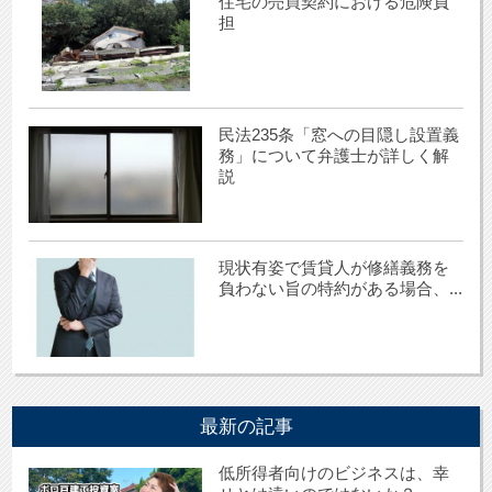
住宅の売買契約における危険負
担
民法235条「窓への目隠し設置義
務」について弁護士が詳しく解
説
現状有姿で賃貸人が修繕義務を
負わない旨の特約がある場合、...
最新の記事
低所得者向けのビジネスは、幸