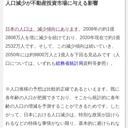
人口減少が不動産投資市場に与える影響
日本の人口は、減少傾向にあります
。
2008
年の約
1
億
2808
万人を境に減少を続けており、
2020
年現在で約
1
億
2532
万人です。そして、この減少傾向は続いていき、
2050
年には約
9800
万人と
1
億人を下回る見込みです（人
口については、いずれも
総務省統計局
資料等参照）。
※人口推移の予想は比較的正確であるといえます。既に
各年齢の人口が把握できており、そこから統計的に各年
齢の人口の増減を予測することができるためです。した
がって、日本における人口減少は、特別な政策が設けら
れるなどの特殊な事情がない限り、基本的に避けられな