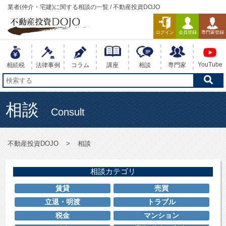
業者(仲介・宅建)に関する相談の一覧 / 不動産投資DOJO
ログイン
会員登録
専門家登録
YouTube
相続税
法律事例
コラム
講座
相談
専門家
相談
Consult
不動産投資DOJO
相談
相談カテゴリ
賃貸
売買
立退・明渡
トラブル
税金
マンション