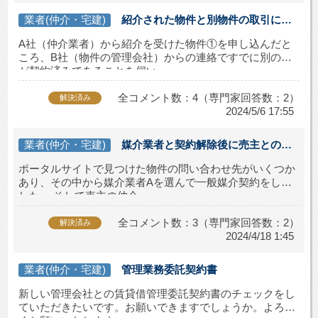
業者(仲介・宅建)
紹介された物件と別物件の取引にお
ける紹介料について
A社（仲介業者）から紹介を受けた物件①を申し込んだと
ころ、B社（物件の管理会社）からの連絡ですでに別の方
が契約済みであることを伺い...
全コメント数：4（専門家回答数：2）
解決済み
2024/5/6 17:55
業者(仲介・宅建)
媒介業者と契約解除後に売主との取
引について
ポータルサイトで見つけた物件の問い合わせ先がいくつか
あり、その中から媒介業者Aを選んで一般媒介契約をしま
した。 そして売主の仲介...
全コメント数：3（専門家回答数：2）
解決済み
2024/4/18 1:45
業者(仲介・宅建)
管理業務委託契約書
新しい管理会社との賃貸借管理委託契約書のチェックをし
ていただきたいです。お願いできますでしょうか。よろし