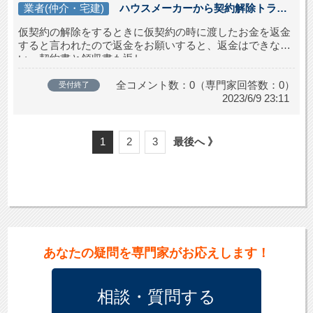
業者(仲介・宅建)
ハウスメーカーから契約解除トラブ
ル
仮契約の解除をするときに仮契約の時に渡したお金を返金
すると言われたので返金をお願いすると、返金はできな
い。契約書と領収書も返し...
全コメント数：0（専門家回答数：0）
受付終了
2023/6/9 23:11
1
2
3
最後へ 》
あなた
の
疑問
を
専門家
が
お応え
します
！
相談・質問
する