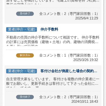
加することを検討しています。 宅建士の資格を持つ社員を
専任の宅建士にしたい...
全コメント数：2（専門家回答数：1）
受付終了
2025/6/4 11:29
業者(仲介・宅建)
仲介手数料
不動産の売買の仲介手数料について相談です。 仲介手数料
の計算には売買価格（建物＋土地）の内、建物の消費税分
を差し引いて計算す...
全コメント数：1（専門家回答数：1）
解決済み
2025/3/26 19:32
業者(仲介・宅建)
客付け会社が倒産した場合の契約書
は有効ですか
自主管理大家をしています。 客付けを複数の仲介業者に一
般でお願いし、更新手続きは客付けして下さった会社にし
てもらってます。 更...
全コメント数：2（専門家回答数：1）
受付終了
2024/10/11 18:43