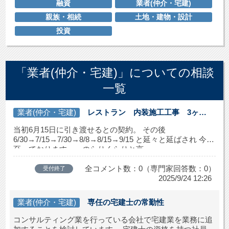
融資
業者(仲介・宅建)
親族・相続
土地・建物・設計
投資
「業者(仲介・宅建)」についての相談
一覧
業者(仲介・宅建)
レストラン 内装施工工事 3ヶ月
遅延
当初6月15日に引き渡せるとの契約。 その後
6/30→7/15→7/30→8/8→8/15→9/15 と延々と延ばされ 今に
至っております。 のらりくらりと言...
全コメント数：0（専門家回答数：0）
受付終了
2025/9/24 12:26
業者(仲介・宅建)
専任の宅建士の常勤性
コンサルティング業を行っている会社で宅建業を業務に追