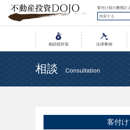
客付け前の費用計上に
相続税
対策
法律事例
相談
Consultation
客付け