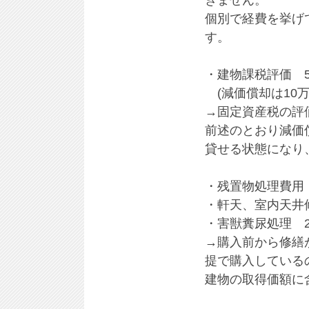
きません。
個別で経費を挙げ
す。
・建物課税評価 
(減価償却は10万
→固定資産税の評
前述のとおり減価
貸せる状態になり
・残置物処理費用 
・軒天、室内天井
・害獣糞尿処理 2
→購入前から修繕
提で購入している
建物の取得価額に