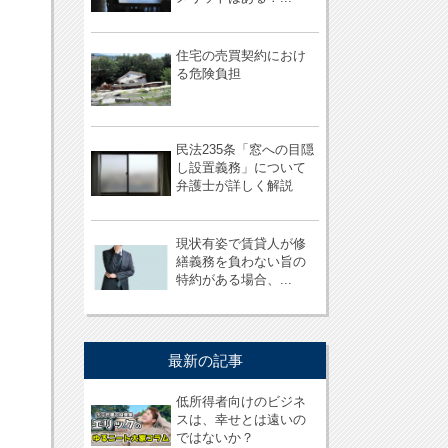
住宅の売買契約におけ
る危険負担
民法235条「窓への目隠
し設置義務」について
弁護士が詳しく解説
現状有姿で賃貸人が修
繕義務を負わない旨の
特約がある場合、...
最新の記事
低所得者向けのビジネ
スは、幸せとは遠いの
ではないか？