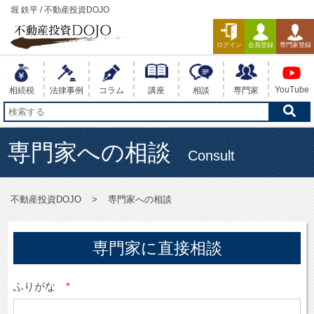
堀 鉄平 / 不動産投資DOJO
ログイン
会員登録
専門家登録
YouTube
相続税
法律事例
コラム
講座
相談
専門家
専門家への相談
Consult
不動産投資DOJO
専門家への相談
専門家に直接相談
ふりがな
*