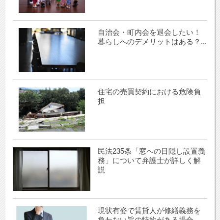
自治会・町内会を退会したい！
暮らしへのデメリットはある？...
住宅の売買契約における危険負
担
民法235条「窓への目隠し設置義
務」について弁護士が詳しく解
説
現状有姿で賃貸人が修繕義務を
負わない旨の特約がある場合、...