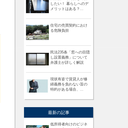
したい！ 暮らしへのデ
メリットはある？...
住宅の売買契約におけ
る危険負担
民法235条「窓への目隠
し設置義務」について
弁護士が詳しく解説
現状有姿で賃貸人が修
繕義務を負わない旨の
特約がある場合、...
最新の記事
低所得者向けのビジネ