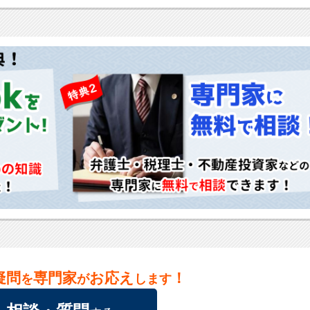
疑問
専門家
お応え
！
を
が
します