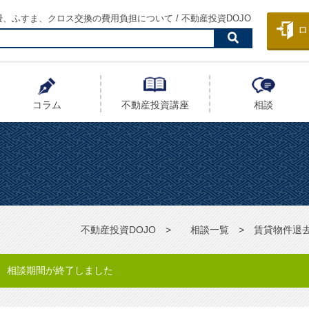
、ふすま、クロス交換の費用負担について / 不動産投資DOJO
ロ
コラム
不動産投資
講座
相談
不動産投資DOJO
相談一覧
賃貸物件退
相談期間が終了しました