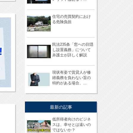
住宅の売買契約におけ
る危険負担
民法235条「窓への目隠
し設置義務」について
弁護士が詳しく解説
現状有姿で賃貸人が修
繕義務を負わない旨の
特約がある場合、...
最新の記事
低所得者向けのビジネ
スは、幸せとは遠いの
ではないか？