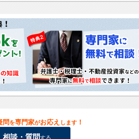
疑問
専門家
お応え
！
を
が
します
相談・質問
する