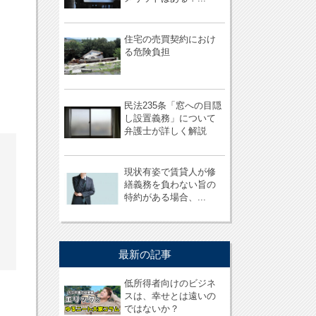
住宅の売買契約におけ
る危険負担
民法235条「窓への目隠
し設置義務」について
弁護士が詳しく解説
現状有姿で賃貸人が修
繕義務を負わない旨の
特約がある場合、...
最新の記事
低所得者向けのビジネ
スは、幸せとは遠いの
ではないか？