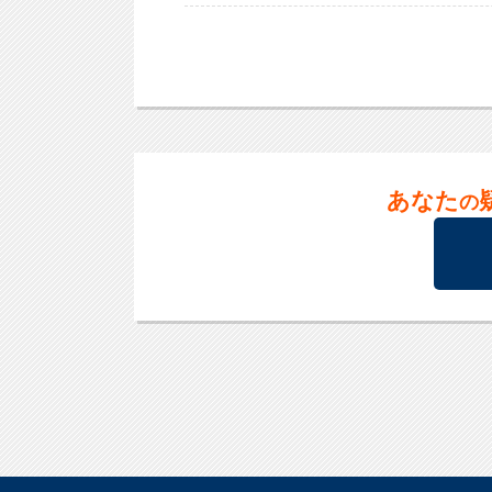
あなた
の