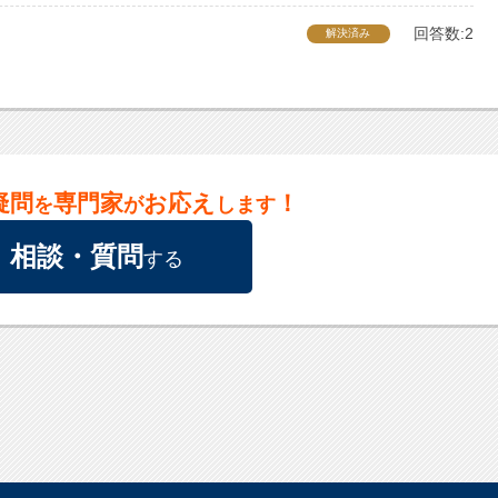
回答数:2
解決済み
疑問
専門家
お応え
！
を
が
します
相談・質問
する