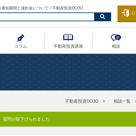
通知期間と違約金について / 不動産投資DOJO
ロ
コラム
不動産投資
講座
相談
不動産投資DOJO
相談一覧
質問が取下げられました