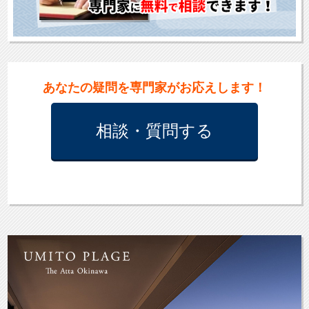
あなた
の
疑問
を
専門家
が
お応え
します
！
相談・質問
する