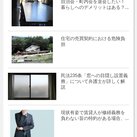
自治会・町内会を退会したい！
暮らしへのデメリットはある？...
住宅の売買契約における危険負
担
民法235条「窓への目隠し設置義
務」について弁護士が詳しく解
説
現状有姿で賃貸人が修繕義務を
負わない旨の特約がある場合、...