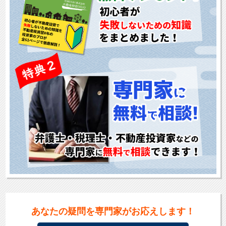
あなた
の
疑問
を
専門家
が
お応え
します
！