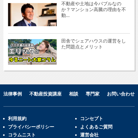
不動産や土地は今バブルなの
か？マンション高騰の理由を不
動...
田舎でシェアハウスの運営をし
た問題点とメリット
法律事例
不動産投資講座
相談
専門家
お問い合わせ
利用規約
コンセプト
プライバシーポリシー
よくあるご質問
コラムニスト
運営会社