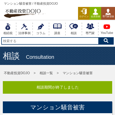
マンション騒音被害 / 不動産投資DOJO
ログイン
会員登録
専門家登録
YouTube
相続税
法律事例
コラム
講座
相談
専門家
相談
Consultation
不動産投資DOJO
相談一覧
マンション騒音被害
相談期間が終了しました
マンション騒音被害