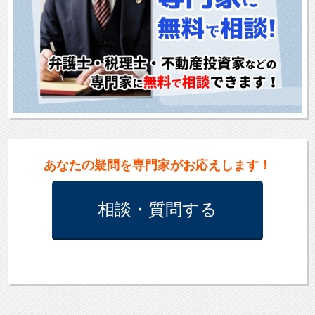
あなた
の
疑問
を
専門家
が
お応え
します
！
相談・質問
する